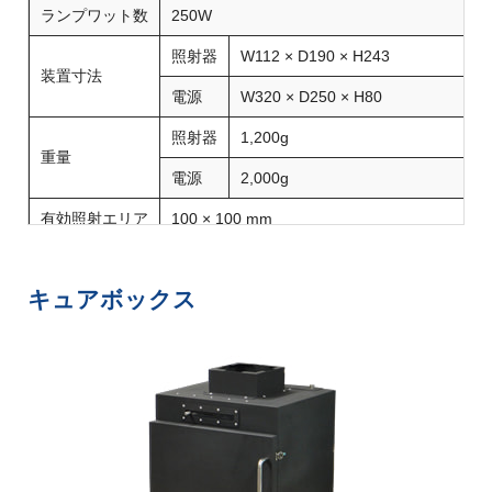
ランプワット数
250W
照射器
W112 × D190 × H243
装置寸法
電源
W320 × D250 × H80
照射器
1,200g
重量
電源
2,000g
有効照射エリア
100 × 100 mm
消費電力
260W
キュアボックス
入力電圧
AC100V（AC90-260V対応）
冷却方式
空冷ファン方式
附属品
スタンド
オプション
保護メガネ・UV照度計・キュアボックス・専