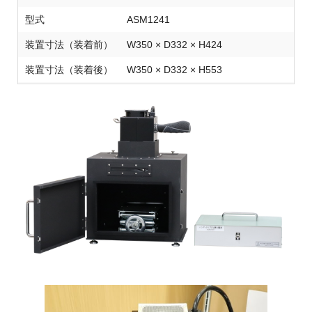
型式
ASM1241
装置寸法（装着前）
W350 × D332 × H424
装置寸法（装着後）
W350 × D332 × H553
材質
SS耐熱塗装
ランプとの距離調整
ラボジャッキにて調節
手動シャッター装備
その他
熱風排気用ファン、背面部に附属