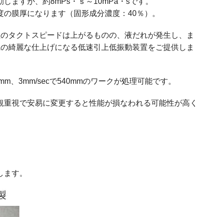
ますが、約8mPs・ｓ～10mPa・sです。
8μm程度の膜厚になります（固形成分濃度：40％）。
工程のタクトスピードは上がるものの、液だれが発生し、ま
観の綺麗な仕上げになる低速引上低振動装置をご提供しま
mm、3mm/secで540mmのワークが処理可能です。
観重視で安易に変更すると性能が損なわれる可能性が高く
します。