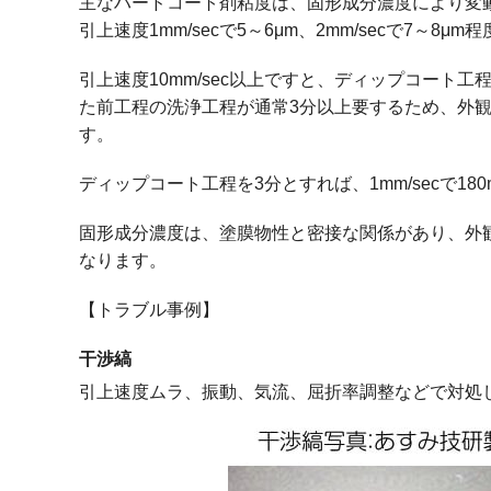
主なハードコート剤粘度は、固形成分濃度により変動し
引上速度1mm/secで5～6μm、2mm/secで7～
引上速度10mm/sec以上ですと、ディップコート
た前工程の洗浄工程が通常3分以上要するため、外
す。
ディップコート工程を3分とすれば、1mm/secで180
固形成分濃度は、塗膜物性と密接な関係があり、外
なります。
【トラブル事例】
干渉縞
引上速度ムラ、振動、気流、屈折率調整などで対処