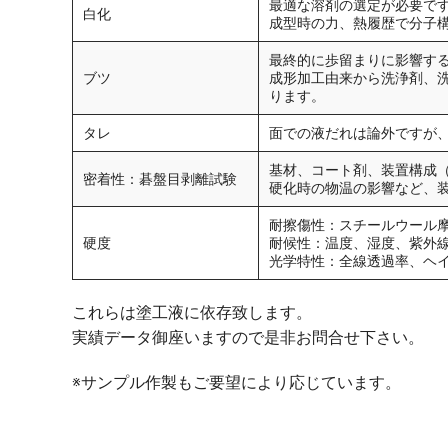
最適な溶剤の選定が必要です。
白化
成型時の力、熱履歴で分子
最終的に歩留まりに影響す
ブツ
成形加工由来から洗浄剤、
ります。
タレ
面での液だれは論外ですが
基材、コート剤、装置構成
密着性：碁盤目剥離試験
硬化時の物温の影響など、
耐擦傷性：スチールウール
硬度
耐候性：温度、湿度、紫外
光学特性：全線透過率、ヘ
これらは塗工液に依存致します。
実績データ御座いますので是非お問合せ下さい。
※サンプル作製もご要望により応じています。