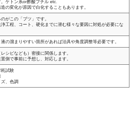
ケトン系or酢酸ブチル etc.
構造の変化が原因で白化することもあります。
るのがこの「ブツ」です。
洗浄工程、コート、硬化までに潜む様々な要因に対処が必要にな
、液の溜まりやすい箇所があれば治具や角度調整等必要です。
（レシピなども）密接に関係します。
装置側で事前に予想し、対応します。
摩耗試験
線
イズ、色調