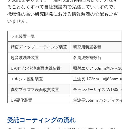
ることなくすべて自社施設内で完結していますので、
機密性の高い研究開発における情報漏洩の心配もござ
いません。
ラボ装置一覧
精密ディップコーテイング装置
研究用装置各種
超音波洗浄装置
各周波数複数台
UVオゾン洗浄表面改質装置
照射エリア 50mm角から300m
エキシマ照射装置
主波長 172nm、幅86mm × 
真空プラズマ表面改質装置
チャンバーサイズ W150mm × D
UV硬化装置
主波長365nm ハンディタイプ
純水生成装置
15L/min 電気伝導率：2マイ
受託コーティングの流れ
自然対流式乾燥装置
最高温度 260℃