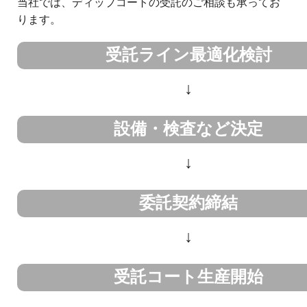
当社では、ディップコートの受託のご相談も承ってお
反射分光式膜厚計 / 透過率計
測定可能膜厚・・・100nm～6
ります。
レオメーター
測定可能粘度範囲 0.3～25,000
受託ライン最適化検討
濡れ性評価装置 / 接触角計
研究用装置各種
粉体濡れ性評価装置
最高加熱温度 400℃
↓
クリーンブース
class1000相当
設備・検査など決定
ホットプレート
複数台 MAX400℃
↓
オゾン濃度計
連続測定装置、北川式
風速計
複数台
委託契約締結
電子天秤
複数台
↓
受託コート生産開始