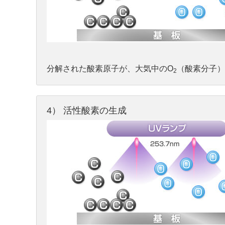
分解された酸素原子が、大気中のO
（酸素分子）
2
4） 活性酸素の生成