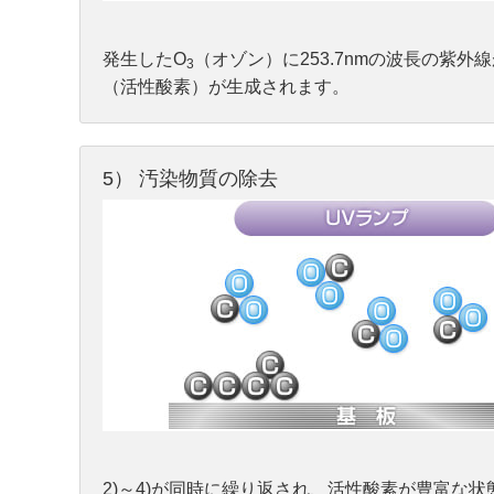
発生したO
（オゾン）に253.7nmの波長の紫
3
（活性酸素）が生成されます。
5） 汚染物質の除去
2)～4)が同時に繰り返され、活性酸素が豊富な