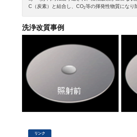
C（炭素）と結合し、CO
等の揮発性物質になり
2
洗浄改質事例